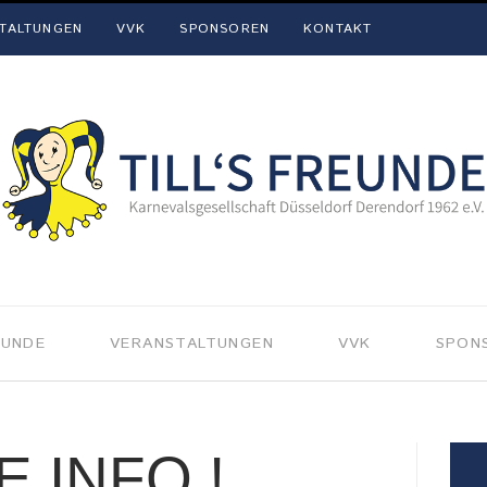
TALTUNGEN
VVK
SPONSOREN
KONTAKT
EUNDE
VERANSTALTUNGEN
VVK
SPON
E INFO !