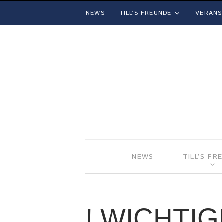
NEWS
TILL’S FREUNDE
VERANS
NEWS
TILL’S FR
! WICHTIG