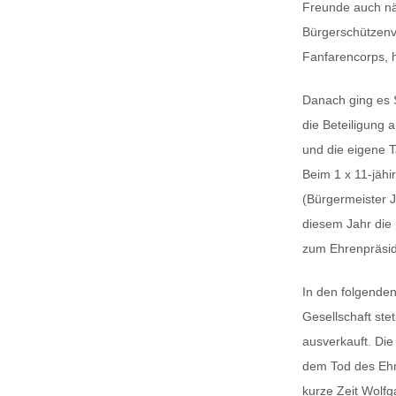
Freunde auch nä
Bürgerschützenve
Fanfarencorps, 
Danach ging es S
die Beteiligung
und die eigene T
Beim 1 x 11-jähi
(Bürgermeister 
diesem Jahr die 
zum Ehrenpräsid
In den folgenden
Gesellschaft ste
ausverkauft. Di
dem Tod des Eh
kurze Zeit Wolfg