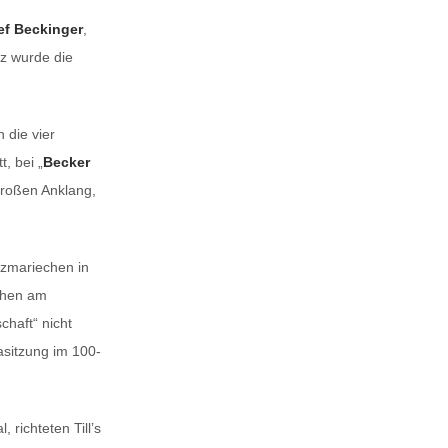
ef Beckinger
,
tz wurde die
 die vier
, bei „
Becker
 großen Anklang,
nzmariechen in
chen am
haft“ nicht
asitzung im 100-
richteten Till’s