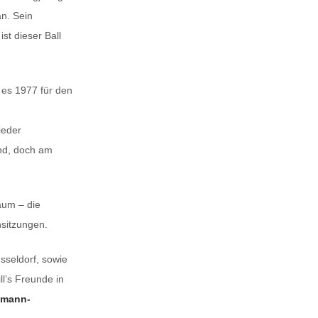
an. Sein
st dieser Ball
es 1977 für den
ieder
nd, doch am
äum – die
nsitzungen.
sseldorf, sowie
l’s Freunde in
smann-