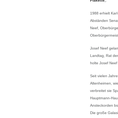
Plakette
„.
1988 erhielt Kar
Abständen Senats
Neef, Oberbürge
Oberbürgermeist
Josef Neef gela
Landtag, Rat der
holte Josef Neef 
Seit vielen Jahre
Altenheimen, wi
verbreitet sie S
Hauptmann-Haus s
Ansteckorden bs
Die große Galasi