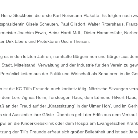
l-Heinz Stockheim die erste Karl-Reismann-Plakette. Es folgten nach zw
präsidentin Gisela Scheuten, Paul Gilsdorf, Walter Rittershaus, Franz-
rmeister Joachim Erwin, Heinz Hardt MdL, Dieter Hammesfahr, Norber
er Dirk Elbers und Protektoren Uschi Theisen.
ng es in den letzten Jahren, namhafte Bürgerinnen und Bürger aus de
 Stadt, Mittelstand, Verwaltung und der Industrie für den Verein zu gew
Persönlichkeiten aus der Politik und Wirtschaft als Senatoren in die Ges
n ist die KG Till’s Freunde auch karitativ tätig. Närrische Sitzungen veran
e dem Lore-Agnes-Heim, Tersteegen Haus, dem Edmund-Hilvert-Haus,
paß an der Freud auf der „Knastsitzung“ in der Ulmer Höh‘, und im Gerh
ind Aussiedler ihre Gäste. Überdies geht der Erlös aus dem Verkauf 
pw. an die Kinderkrebsklinik oder dem Hospiz am Evangelischen Kran
tzung der Till’s Freunde erfreut sich großer Beliebtheit und ist seit Ja