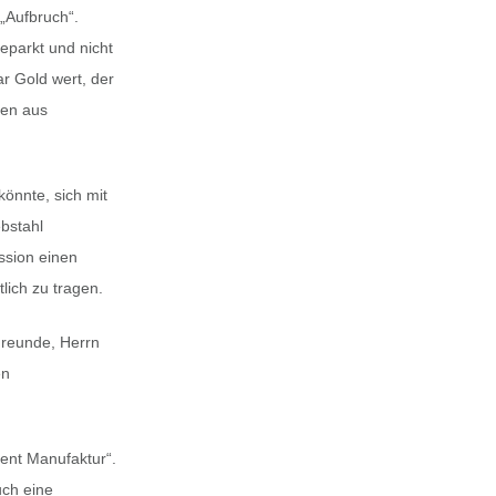
„Aufbruch“.
eparkt und nicht
r Gold wert, der
ren aus
könnte, sich mit
bstahl
ssion einen
lich zu tragen.
Freunde, Herrn
en
ent Manufaktur“.
uch eine