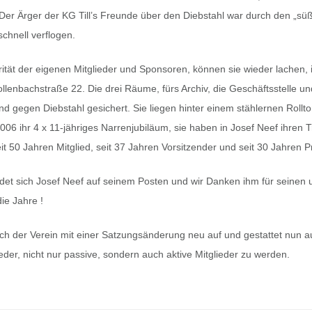
er Ärger der KG Till’s Freunde über den Diebstahl war durch den „sü
chnell verflogen.
rität der eigenen Mitglieder und Sponsoren, können sie wieder lachen,
llenbachstraße 22. Die drei Räume, fürs Archiv, die Geschäftsstelle un
d gegen Diebstahl gesichert. Sie liegen hinter einem stählernen Rolltor 
006 ihr 4 x 11-jähriges Narrenjubiläum, sie haben in Josef Neef ihren 
seit 50 Jahren Mitglied, seit 37 Jahren Vorsitzender und seit 30 Jahren P
det sich Josef Neef auf seinem Posten und wir Danken ihm für seinen
die Jahre !
 sich der Verein mit einer Satzungsänderung neu auf und gestattet nun 
ieder, nicht nur passive, sondern auch aktive Mitglieder zu werden.