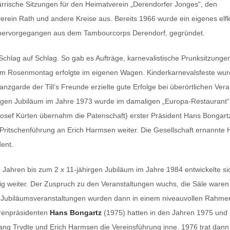
rrische Sitzungen für den Heimatverein „Derendorfer Jonges“, den
rein Rath und andere Kreise aus. Bereits 1966 wurde ein eigenes elfk
hervorgegangen aus dem Tambourcorps Derendorf, gegründet.
chlag auf Schlag. So gab es Aufträge, karnevalistische Prunksitzunge
 am Rosenmontag erfolgte im eigenen Wagen. Kinderkarnevalsfeste wurd
anzgarde der Till’s Freunde erzielte gute Erfolge bei überörtlichen Ver
rgen Jubiläum im Jahre 1973 wurde im damaligen „Europa-Restaurant“ t
Josef Kürten übernahm die Patenschaft) erster Präsident Hans Bongart
Pritschenführung an Erich Harmsen weiter. Die Gesellschaft ernannte
ent.
 Jahren bis zum 2 x 11-jähirgen Jubiläum im Jahre 1984 entwickelte si
tig weiter. Der Zuspruch zu den Veranstaltungen wuchs, die Säle ware
e Jubiläumsveranstaltungen wurden dann in einem niveauvollen Rahmen
renpräsidenten
Hans Bongartz
(1975) hatten in den Jahren 1975 und 1
ang Trydte und Erich Harmsen die Vereinsführung inne. 1976 trat dann 