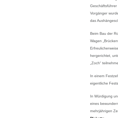
Geschäftsführer 
Vorgänger wurde 
das Aushängesch
Beim Bau der Ro
Wagen „Brückenv
Erfreulicherweis
hergerichtet, u
„Zoch“ teilnehm
In einem Festzel
eigentliche Fest
In Würdigung un
eines bewundern
mehrjährigen Zei