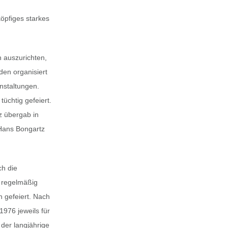
öpfiges starkes
n auszurichten,
en organisiert
anstaltungen.
üchtig gefeiert.
z übergab in
 Hans Bongartz
ch die
n regelmäßig
 gefeiert. Nach
976 jeweils für
der langjährige