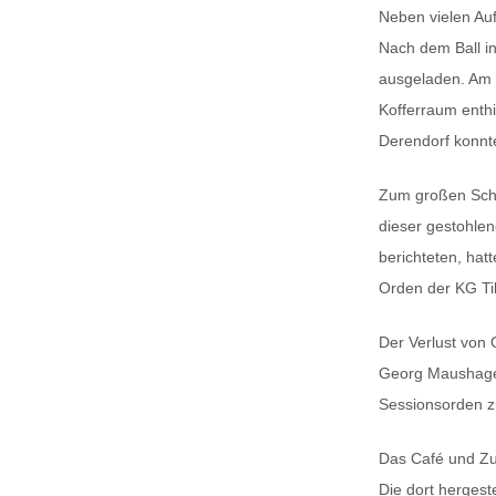
Neben vielen Auf
Nach dem Ball in
ausgeladen. Am 
Kofferraum enth
Derendorf konnt
Zum großen Schre
dieser gestohle
berichteten, hat
Orden der KG Til
Der Verlust von 
Georg Maushagen
Sessionsorden z
Das Café und Zuc
Die dort hergest