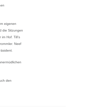
ßen
 im eigenen
d die Sitzungen
im Hof. Till’s
Trommler. Neef
räsident.
 unermüdlichen
auch den