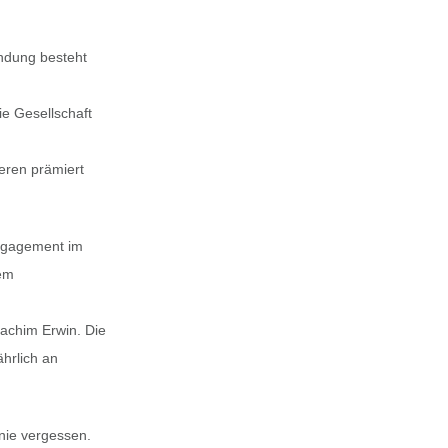
ündung besteht
ie Gesellschaft
teren prämiert
ngagement im
rem
achim Erwin. Die
ährlich an
 nie vergessen.