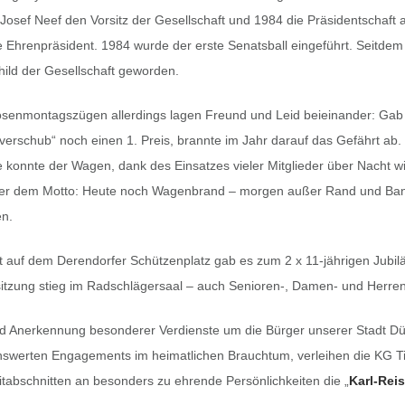
Josef Neef den Vorsitz der Gesellschaft und 1984 die Präsidentschaft 
Ehrenpräsident. 1984 wurde der erste Senatsball eingeführt. Seitdem i
ild der Gesellschaft geworden.
senmontagszügen allerdings lagen Freund und Leid beieinander: Gab 
erschub“ noch einen 1. Preis, brannte im Jahr darauf das Gefährt ab.
e konnte der Wagen, dank des Einsatzes vieler Mitglieder über Nacht w
nter dem Motto: Heute noch Wagenbrand – morgen außer Rand und Ba
en.
t auf dem Derendorfer Schützenplatz gab es zum 2 x 11-jährigen Jubil
sitzung stieg im Radschlägersaal – auch Senioren-, Damen- und Herre
d Anerkennung besonderer Verdienste um die Bürger unserer Stadt Dü
swerten Engagements im heimatlichen Brauchtum, verleihen die KG Til
tabschnitten an besonders zu ehrende Persönlichkeiten die „
Karl-Rei