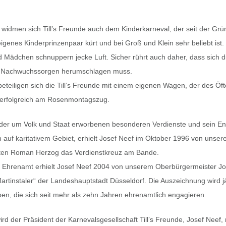
widmen sich Till’s Freunde auch dem Kinderkarneval, der seit der Gr
 eigenes Kinderprinzenpaar kürt und bei Groß und Klein sehr beliebt ist.
 Mädchen schnuppern jecke Luft. Sicher rührt auch daher, dass sich d
en Nachwuchssorgen herumschlagen muss.
eteiligen sich die Till’s Freunde mit einem eigenen Wagen, der des Öf
r erfolgreich am Rosenmontagszug.
der um Volk und Staat erworbenen besonderen Verdienste und sein E
auf karitativem Gebiet, erhielt Josef Neef im Oktober 1996 von unse
ten Roman Herzog das Verdienstkreuz am Bande.
s Ehrenamt erhielt Josef Neef 2004 von unserem Oberbürgermeister Jo
artinstaler“ der Landeshauptstadt Düsseldorf. Die Auszeichnung wird j
n, die sich seit mehr als zehn Jahren ehrenamtlich engagieren.
rd der Präsident der Karnevalsgesellschaft Till’s Freunde, Josef Neef,