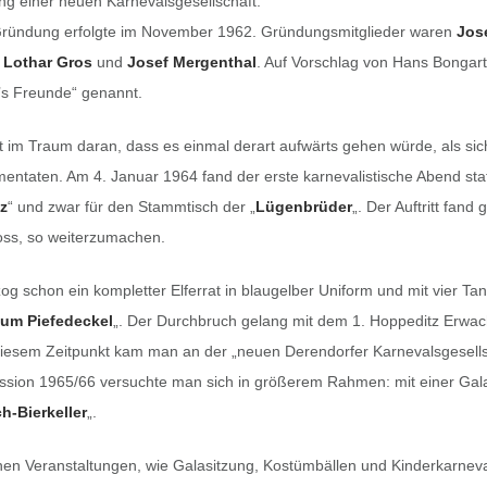
ng einer neuen Karnevalsgesellschaft.
 Gründung erfolgte im November 1962. Gründungsmitglieder waren
Jos
,
Lothar Gros
und
Josef Mergenthal
. Auf Vorschlag von Hans Bongar
ll’s Freunde“ genannt.
 im Traum daran, dass es einmal derart aufwärts gehen würde, als sich
taten. Am 4. Januar 1964 fand der erste karnevalistische Abend statt
z
“ und zwar für den Stammtisch der „
Lügenbrüder
„. Der Auftritt fand
ss, so weiterzumachen.
zog schon ein kompletter Elferrat in blaugelber Uniform und mit vier Ta
um Piefedeckel
„. Der Durchbruch gelang mit dem 1. Hoppeditz Erwa
diesem Zeitpunkt kam man an der „neuen Derendorfer Karnevalsgesellsc
ession 1965/66 versuchte man sich in größerem Rahmen: mit einer Gal
ch-Bierkeller
„.
n Veranstaltungen, wie Galasitzung, Kostümbällen und Kinderkarneval, 