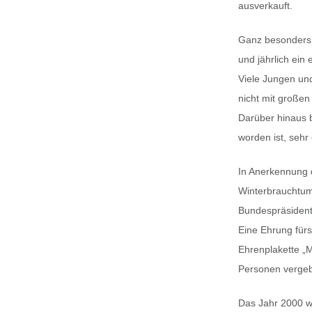
ausverkauft.
Ganz besonders 
und jährlich ein
Viele Jungen und
nicht mit groß
Darüber hinaus b
worden ist, seh
In Anerkennung 
Winterbrauchtum 
Bundespräsiden
Eine Ehrung für
Ehrenplakette „M
Personen vergebe
Das Jahr 2000 wi