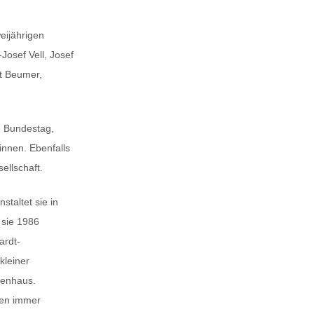
eijährigen
Josef Vell, Josef
t Beumer,
m Bundestag,
innen. Ebenfalls
ellschaft.
staltet sie in
 sie 1986
ardt-
kleiner
kenhaus.
hren immer