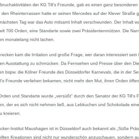
bruchaktivitäten der KG Till’s Freunde, gab es einen ganz besonderen 
 den Rheinterrassen hatte er seinen Mercedes auf der Klever Straße g
nächsten Tag war das Auto mitsamt Inhalt verschwunden. Der Inhalt wa
ielt 700 Orden, eine Standarte sowie zwei Präsidentenmützen. Die Nar
en monatelang nicht lachen.
cken kam die Irritation und große Frage, wer daran interessiert sein 
nen Ausstattung zu schmücken. Da Fernsehen und Presse über den Die
ten bspw. die Kölner Freunde des Düsseldorfer Karnevals, die in der Se
l’s Freunde verliehen bekamen, nicht mehr den Mut, ihren Orden öffent
Orden und Standarte wurde „versüßt“ durch den Senator der KG Till’s 
, der es sich nicht nehmen ließ, aus Lebkuchen und Schokolade ein
u kreieren.
ker-Institut Maushagen ist in Düsseldorf auch bekannt als „Süße Präs
ellten Kreationen sind nicht nur wunderschön anzuschauen, sondern a