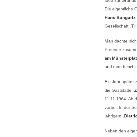
Idee zur Gründu
Die eigentliche
Hans Bongartz
Gesellschaft „Ti
Man dachte nicht
Freunde zusammen
am Münsterplat
und man beschlo
Ein Jahr später 
die Gaststätte „
Z
11.11.1964. Ab 
vorbei. In der S
jährigem „
Dietri
Neben den eigene