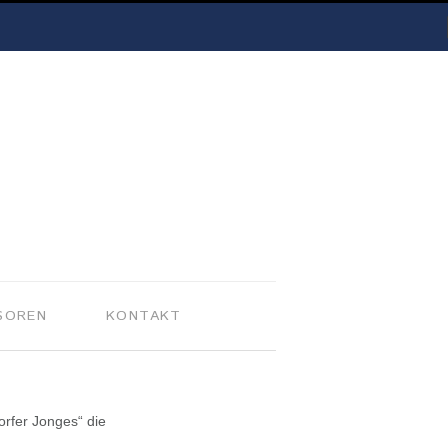
SOREN
KONTAKT
rfer Jonges“ die