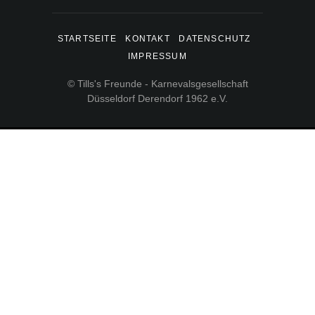
STARTSEITE
KONTAKT
DATENSCHUTZ
IMPRESSUM
© Tills's Freunde - Karnevalsgesellschaft
Düsseldorf Derendorf 1962 e.V.