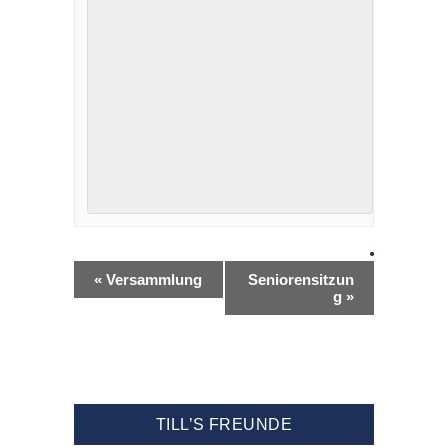
«
Versammlung
Seniorensitzun
g
»
TILL’S FREUNDE