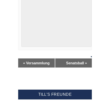
«
Versammlung
Senatsball
»
TILL’S FREUNDE