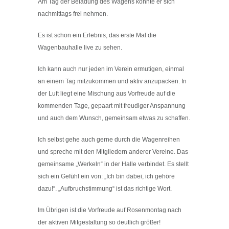
Am Tag der Beladung des Wagens konnte er sich
nachmittags frei nehmen.
Es ist schon ein Erlebnis, das erste Mal die
Wagenbauhalle live zu sehen.
Ich kann auch nur jeden im Verein ermutigen, einmal
an einem Tag mitzukommen und aktiv anzupacken. In
der Luft liegt eine Mischung aus Vorfreude auf die
kommenden Tage, gepaart mit freudiger Anspannung
und auch dem Wunsch, gemeinsam etwas zu schaffen.
Ich selbst gehe auch gerne durch die Wagenreihen
und spreche mit den Mitgliedern anderer Vereine. Das
gemeinsame „Werkeln“ in der Halle verbindet. Es stellt
sich ein Gefühl ein von: „Ich bin dabei, ich gehöre
dazu!“. „Aufbruchstimmung“ ist das richtige Wort.
Im Übrigen ist die Vorfreude auf Rosenmontag nach
der aktiven Mitgestaltung so deutlich größer!