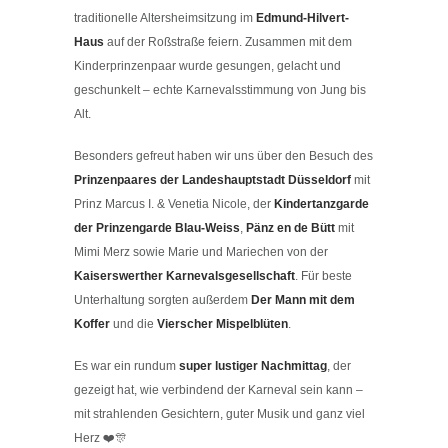
traditionelle Altersheimsitzung im
Edmund-Hilvert-
Haus
auf der Roßstraße feiern. Zusammen mit dem
Kinderprinzenpaar wurde gesungen, gelacht und
geschunkelt – echte Karnevalsstimmung von Jung bis
Alt.
Besonders gefreut haben wir uns über den Besuch des
Prinzenpaares der Landeshauptstadt Düsseldorf
mit
Prinz Marcus I. & Venetia Nicole, der
Kindertanzgarde
der Prinzengarde Blau-Weiss
,
Pänz en de Bütt
mit
Mimi Merz sowie Marie und Mariechen von der
Kaiserswerther Karnevalsgesellschaft
. Für beste
Unterhaltung sorgten außerdem
Der Mann mit dem
Koffer
und die
Vierscher Mispelblüten
.
Es war ein rundum
super lustiger Nachmittag
, der
gezeigt hat, wie verbindend der Karneval sein kann –
mit strahlenden Gesichtern, guter Musik und ganz viel
Herz ❤️🎊